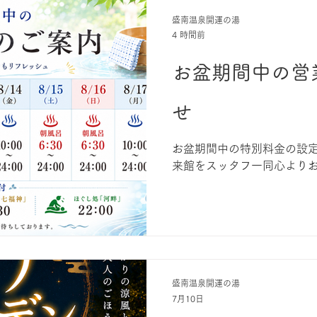
盛南温泉開運の湯
4 時間前
お盆期間中の営
せ
お盆期間中の特別料金の設定
来館をスッタフ一同心より
盛南温泉開運の湯
7月10日