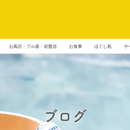
お風呂・プル釜・岩盤浴
お食事
ほぐし処
サ
ブログ