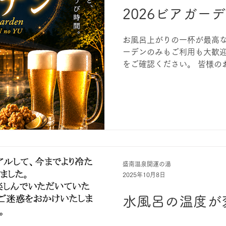
2026ビアガー
お風呂上がりの一杯が最高な
ーデンのみもご利用も大歓迎
をご確認ください。 皆様の
ります。
盛南温泉開運の湯
2025年10月8日
水風呂の温度が